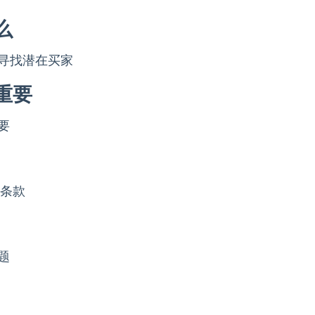
么
寻找潜在买家
重要
要
定条款
题