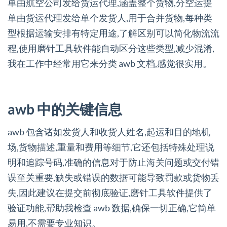
单由航空公司发给货运代理,涵盖整个货物,分空运提
单由货运代理发给单个发货人,用于合并货物,每种类
型根据运输安排有特定用途,了解区别可以简化物流流
程,使用磨针工具软件能自动区分这些类型,减少混淆,
我在工作中经常用它来分类 awb 文档,感觉很实用。
awb 中的关键信息
awb 包含诸如发货人和收货人姓名,起运和目的地机
场,货物描述,重量和费用等细节,它还包括特殊处理说
明和追踪号码,准确的信息对于防止海关问题或交付错
误至关重要,缺失或错误的数据可能导致罚款或货物丢
失,因此建议在提交前彻底验证,磨针工具软件提供了
验证功能,帮助我检查 awb 数据,确保一切正确,它简单
易用,不需要专业知识。