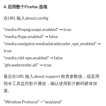
4. 启用数个Firefox 选项
在URL 输入about:config
"media.ffmpeg.vaapi.enabled" ➞ true
"media.ffvpx.enabled" ➞ false
"media.navigator.mediadatadecoder_vpx_enabled" ➞
true
"media.rdd-vpx.enabled" ➞ false
"gfx.webrender.all" ➞ true
最后在URL 输入about:support 检查参数值，或是用
指令工具监控影片播放，确认使用影片解码硬体加
速。
“Window Protocol” = “wayland”