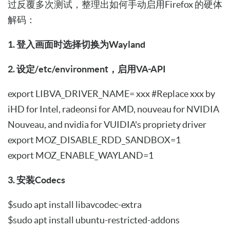
过反覆多次测试，整理出如何手动启用Firefox 的硬体
解码：
1. 登入画面时选择切换为Wayland
2. 设定/etc/environment，启用VA-API
export LIBVA_DRIVER_NAME= xxx #Replace xxx by
iHD for Intel, radeonsi for AMD, nouveau for NVIDIA
Nouveau, and nvidia for VUIDIA's propriety driver
export MOZ_DISABLE_RDD_SANDBOX=1
export MOZ_ENABLE_WAYLAND=1
3. 安装Codecs
$sudo apt install libavcodec-extra
$sudo apt install ubuntu-restricted-addons